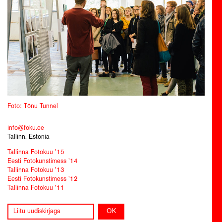
Foto: Tõnu Tunnel
info@foku.ee
Tallinn, Estonia
Tallinna Fotokuu '15
Eesti Fotokunstimess '14
Tallinna Fotokuu '13
Eesti Fotokunstimess '12
Tallinna Fotokuu '11