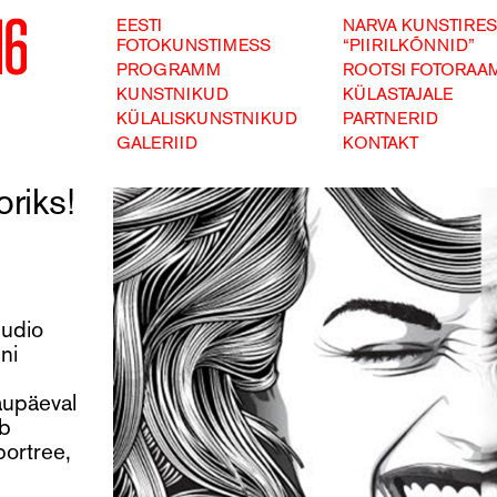
EESTI
NARVA KUNSTIRE
FOTOKUNSTIMESS
“PIIRILKÕNNID”
PROGRAMM
ROOTSI FOTORAAM
KUNSTNIKUD
KÜLASTAJALE
KÜLALISKUNSTNIKUD
PARTNERID
GALERIID
KONTAKT
oriks!
uudio
ni
aupäeval
ab
portree,