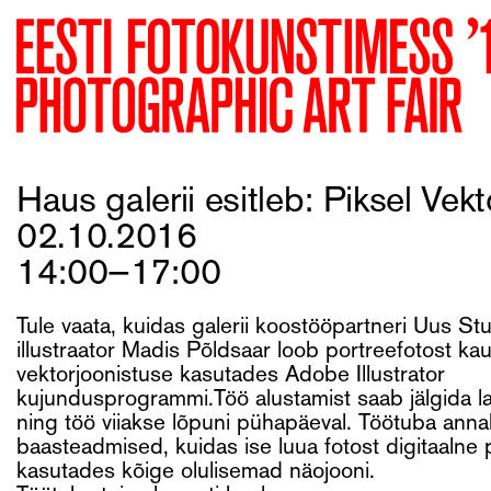
Haus galerii esitleb: Piksel Vekt
02.10.2016
14:00—17:00
Tule vaata, kuidas galerii koostööpartneri Uus St
illustraator Madis Põldsaar loob portreefotost kau
vektorjoonistuse kasutades Adobe Illustrator
kujundusprogrammi.Töö alustamist saab jälgida l
ning töö viiakse lõpuni pühapäeval. Töötuba ann
baasteadmised, kuidas ise luua fotost digitaalne 
kasutades kõige olulisemad näojooni.