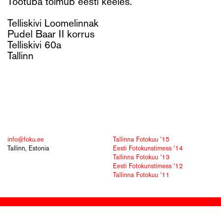
Töötuba toimub eesti keeles.
Telliskivi Loomelinnak
Pudel Baar II korrus
Telliskivi 60a
Tallinn
info@foku.ee
Tallinna Fotokuu '15
Tallinn, Estonia
Eesti Fotokunstimess '14
Tallinna Fotokuu '13
Eesti Fotokunstimess '12
Tallinna Fotokuu '11