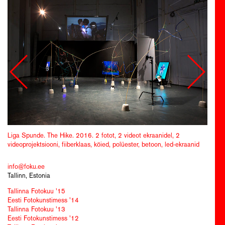
Liga Spunde. The Hike. 2016. 2 fotot, 2 videot ekraanidel, 2
videoprojektsiooni, fiiberklaas, köied, polüester, betoon, led-ekraanid
info@foku.ee
Tallinn, Estonia
Tallinna Fotokuu '15
Eesti Fotokunstimess '14
Tallinna Fotokuu '13
Eesti Fotokunstimess '12