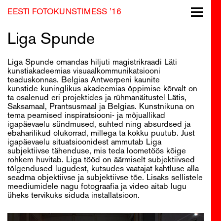
EESTI FOTOKUNSTIMESS '16
Toggle
navigati
Liga Spunde
Liga Spunde omandas hiljuti magistrikraadi Läti
kunstiakadeemias visuaalkommunikatsiooni
teaduskonnas. Belgias Antwerpeni kaunite
kunstide kuninglikus akadeemias õppimise kõrvalt on
ta osalenud eri projektides ja rühmanäitustel Lätis,
Saksamaal, Prantsusmaal ja Belgias. Kunstnikuna on
tema peamised inspiratsiooni- ja mõjuallikad
igapäevaelu sündmused, suhted ning absurdsed ja
ebaharilikud olukorrad, millega ta kokku puutub. Just
igapäevaelu situatsioonidest ammutab Liga
subjektiivse tähenduse, mis teda loometöös kõige
rohkem huvitab. Liga tööd on äärmiselt subjektiivsed
tõlgendused lugudest, kutsudes vaatajat kahtluse alla
seadma objektiivse ja subjektiivse tõe. Lisaks sellistele
meediumidele nagu fotograafia ja video aitab lugu
üheks tervikuks siduda installatsioon.