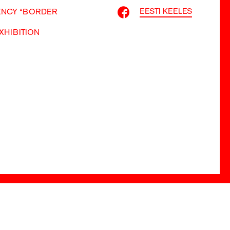
EESTI KEELES
ENCY “BORDER
XHIBITION